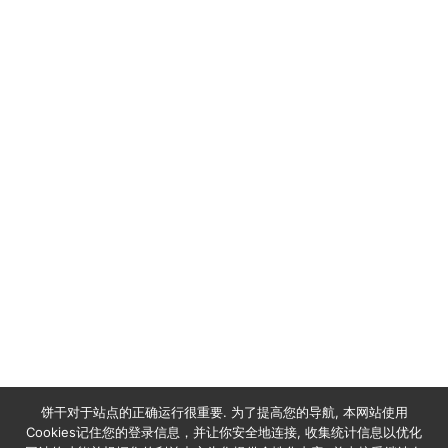
如需所有信息和预订，请给我们发送电子邮件至
以下地址 :
satranalodge@cortezexpeditions.mg
或者
satranalodgemada@gmail.com
饼干对于站点的正确运行很重要. 为了提高您的导航, 本网站使用
Cookies记住您的登录信息，并让你安全地连接, 收集统计信息以优化