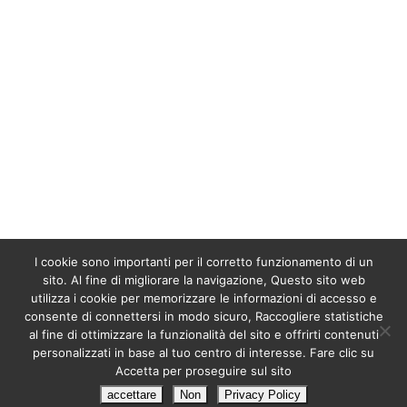
Per tutte le informazioni e prenotazioni, vi
preghiamo di inviarci una mail al seguente
indirizzo :
satranalodge@cortezexpeditions.mg
O
satranalodgemada@gmail.com
I cookie sono importanti per il corretto funzionamento di un
sito. Al fine di migliorare la navigazione, Questo sito web
utilizza i cookie per memorizzare le informazioni di accesso e
consente di connettersi in modo sicuro, Raccogliere statistiche
al fine di ottimizzare la funzionalità del sito e offrirti contenuti
personalizzati in base al tuo centro di interesse. Fare clic su
Accetta per proseguire sul sito
Satrana Lodge. Tutti i diritti riservati
accettare
Non
Privacy Policy